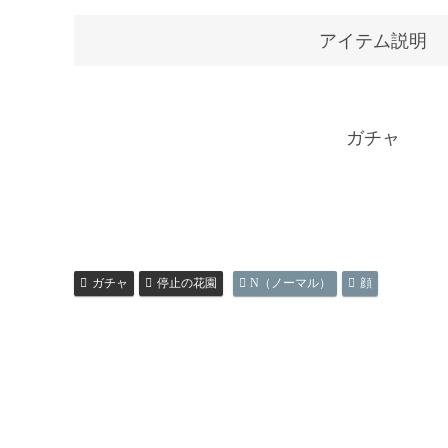
アイテム説明
ガチャ
ガチャ
停止の花園
N（ノーマル）
顔