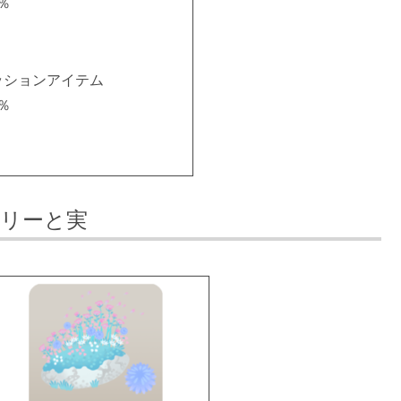
0％
％
％
ッションアイテム
0％
％
％
ツリーと実