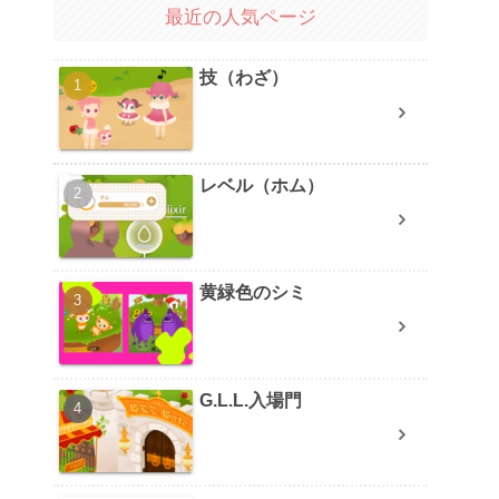
最近の人気ページ
技（わざ）
レベル（ホム）
黄緑色のシミ
G.L.L.入場門