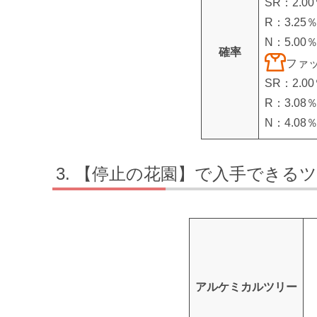
SR：2.0
R：3.25
N：5.00
確率
ファ
SR：2.0
R：3.08
N：4.08
【停止の花園】で入手できる
アルケミカルツリー