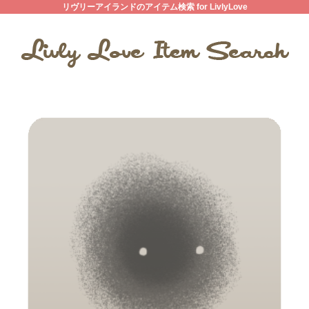
リヴリーアイランドのアイテム検索 for LivlyLove