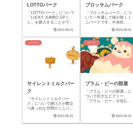
LOTTOパーク
ブロッサムパーク
「LOTTOパーク」について
「ブロッサムパーク」につ
「LUCKY JUMBO GPく
いて一年通して桜が咲くミ
じ」を購入することができ
ニパークです。中央区、東
るミニパークです。LOTTO
区、西区、南区、北区の５
2023.06.01
2023.06.01
パーク管理人「シャンカ
つのミニパークがありま
ラ」氏と管理リヴリー「ミ
す。「ブロッサムパーク」
ザ...
への行き方メニュー...
パーク
パーク
サイレントミルクパー
プラム・ピーの部屋
ク
「プラム・ピーの部屋」に
ついて巨大なピグミー、
「サイレントミルクパー
「プラム・ピー」が住む秘
ク」について静けさが際立
密の部屋です。「プラム・
つ真っ白な空間のミニパー
ピーの部屋」への行き方メ
クです。中央区、東区、西
ニュー［/move］→［おさ
2023.06.01
2023.06.01
区、南区、北区の５つのミ
んぽ］→「ミュ...
ニパークがあります。「サ
イレントミルクパー...