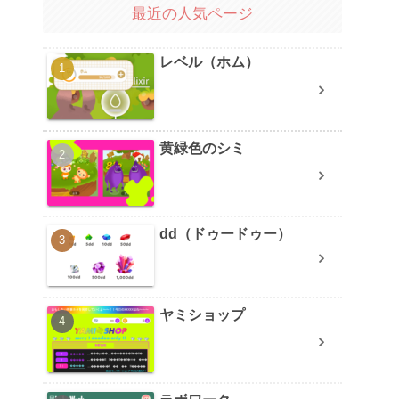
最近の人気ページ
レベル（ホム）
黄緑色のシミ
dd（ドゥードゥー）
ヤミショップ