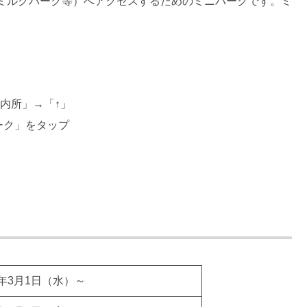
ミルクパーク等）へアクセスするためのミニパークです。ミ
案内所」→「↑」
ーク」をタップ
3年3月1日（水）～