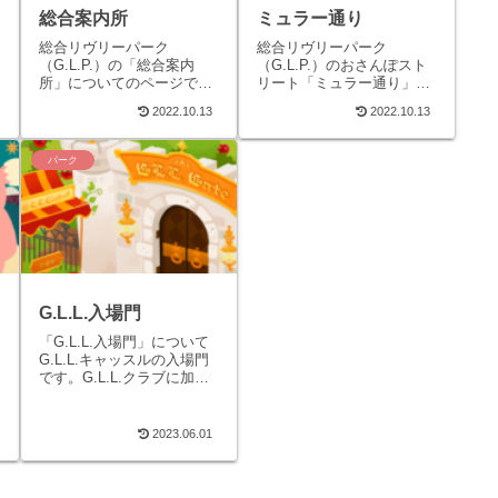
総合案内所
ミュラー通り
総合リヴリーパーク
総合リヴリーパーク
（G.L.P.）の「総合案内
（G.L.P.）のおさんぽスト
所」についてのページで
リート「ミュラー通り」に
す。「総合案内所」につい
ついてのページです。おさ
2022.10.13
2022.10.13
てパークへの総合入り口で
んぽストリート「ミュラー
す。総合案内所からおさん
通り」現代リヴリーの生み
ぽストリートを通り、...
の親「ミュラー博...
パーク
G.L.L.入場門
「G.L.L.入場門」について
G.L.L.キャッスルの入場門
です。G.L.L.クラブに加入
するとG.L.L.キャッスルへ
入場できます。「G.L.L.入
場門」への...
2023.06.01