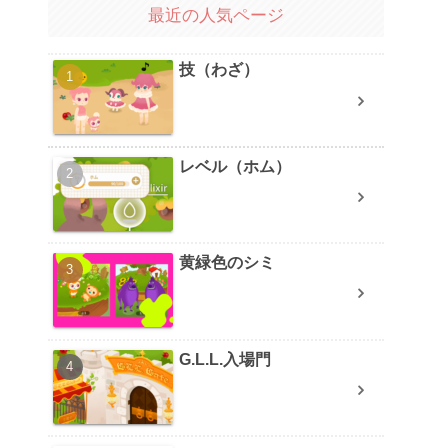
最近の人気ページ
技（わざ）
レベル（ホム）
黄緑色のシミ
G.L.L.入場門