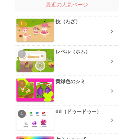
最近の人気ページ
技（わざ）
レベル（ホム）
黄緑色のシミ
dd（ドゥードゥー）