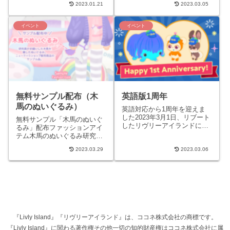
アイテムがプレゼントされ...
2023.01.21
2023.03.05
したイベントです。研究共有
会・2月（ライブ配信）...
イベント
イベント
無料サンプル配布（木
英語版1周年
馬のぬいぐるみ）
英語対応から1周年を迎えま
した2023年3月1日、リブート
無料サンプル「木馬のぬいぐ
したリヴリーアイランドに英
るみ」配布ファッションアイ
語が対応され1周年を迎えま
テム木馬のぬいぐるみ研究員
した。期間中、記念にリヴリ
が手縫いした木馬を模したぬ
ー着用アイテム「英語版1...
2023.03.29
2023.03.06
いぐるみ。ニューマハラショ
ップ販売商品のサンプル品。
ニュ...
『Livly Island』『リヴリーアイランド』は、ココネ株式会社の商標です。
『Livly Island』に関わる著作権その他一切の知的財産権はココネ株式会社に属