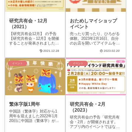
研究共有会・12月
おためしマイショップ
（2021）
イベント
【研究共有会12月】 の予告
売ったり買ったり、ひろがる
【研究共有会・12月】を開催
体験。2023年2月16日、自分
することが発表されました。
のお店を開いてアイテムを出
アプリ内のイベントではなく
品したり、他の飼い主のお店
2021.12.28
2023.02.20
外部SNS（YouTube）を使用
からアイテムを購入すること
したイベントです。...
ができるマイショップイベ...
イベント
イベント
繁体字版1周年
研究共有会・2月
（2023）
中国語（繁体字）対応から1
周年を迎えました2022年1月
研究共有会の予告「研究共有
20日に中国語（繁体字）が対
会・2月」が開催されます。
応され1周年を迎えました。
アプリ内のイベントではなく
期間中、記念にリヴリー着用
外部SNS（YouTube）を使用