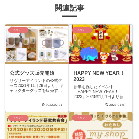
関連記事
イベント
イベント
公式グッズ販売開始
HAPPY NEW YEAR！
2023
リヴリーアイランドの公式グ
ッズ2021年11月29日より、キ
新年を祝したイベント
ャラクターグッズを販売する
「HAPPY NEW YEAR！
オンラインストア
2023」2023年1月1日より新年
「PROPELLER」にてリヴリ
を祝してさまざまなイベント
ーアイランド公式グッズが
2022.02.21
2023.01.07
が開催されます。2023年のお
販...
正月に関連するイ...
イベント
イベント