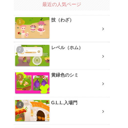
最近の人気ページ
技（わざ）
レベル（ホム）
黄緑色のシミ
G.L.L.入場門