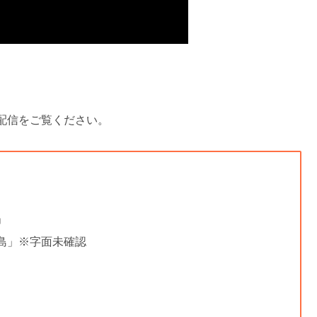
配信をご覧ください。
」
島」※字面未確認
」