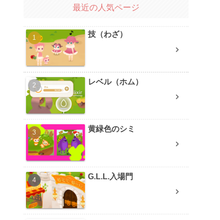
最近の人気ページ
技（わざ）
レベル（ホム）
黄緑色のシミ
G.L.L.入場門