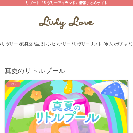
リブート『リヴリーアイランド』情報まとめサイト
/リヴリー
/変身薬
/生成レシピ
/ツリー
/リヴリーリスト
/ホム
/ガチャ
/
真夏のリトルプール
ガチャ