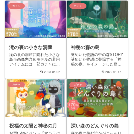
ガチャ
ガチャ
滝の裏の小さな洞窟
神秘の森の島
滝の裏の洞窟に隠れた小さな
謎めいた物語の中の森STORY
島※画像内含めモデルの着用
謎めいた物語に登場する「神
アイテムには一部ガチャに含
秘の森」をイメージした島。
まれないものがあります。
たくさんの花と蝶、よく見る
2023.05.02
2022.01.15
STORY透き通った滝の裏にあ
とちょっと不思議な生き物も
る洞窟には、小さな島がひっ
住んでいるらしい。 研究員...
そ...
ガチャ
ガチャ
祝福の太陽と神秘の月
深い森のどんぐりの島
お買い物イベント「マハラバ
森の奥に住む誰かがこっそり