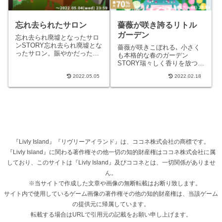
忘れ去られたサロン
薔薇が咲き誇るリトル
ガーデン
忘れ去られ廃墟となったサロ
ンSTORY忘れ去られ廃墟とな
薔薇が咲きこぼれる､ 小さく
ったサロン。賑やかだった時
も本格的な春のガーデン
を思わせる楽器も今はただ静
STORY瑞々しく香りを放つた
かに、そこにあるだけ。 かつ
くさんの薔薇が咲きこぼれ
ては摘みたてベリーのワイ...
2022.05.05
2022.02.18
る、小さくも本格的な春のガ
ーデン。リヴリーサイズに品
種改...
『Livly Island』『リヴリーアイランド』は、ココネ株式会社の商標です。
『Livly Island』に関わる著作権その他一切の知的財産権はココネ株式会社に属
しており、このサイトは『Livly Island』及びココネとは、一切関係がありませ
ん。
※当サイトで作成した文章や画像の無断転載はお断り致します。
サイト内で使用しているゲーム画像の著作権その他の知的財産権は、当該ゲーム
の提供元に帰属しています。
転載する場合はURLで引用元の記載をお願い申し上げます。