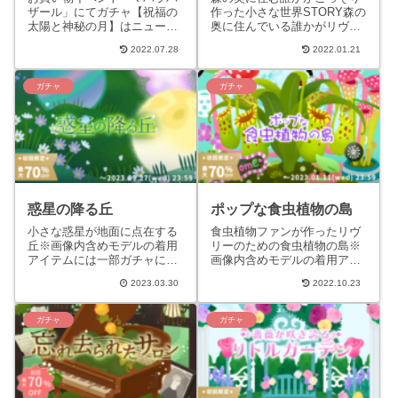
ザール」にてガチャ【祝福の
作った小さな世界STORY森の
太陽と神秘の月】はニューマ
奥に住んでいる誰かがリヴリ
ハラショップではなく、お買
ーのためにこっそり作ったり
2022.07.28
2022.01.21
い物イベント「マハラバザー
屋根裏から集めてきた小物や
ル」にて販売されたテーマで
植物で作られた島。人が作
す。...
っ...
ガチャ
ガチャ
惑星の降る丘
ポップな食虫植物の島
小さな惑星が地面に点在する
食虫植物ファンが作ったリヴ
丘※画像内含めモデルの着用
リーのための食虫植物の島※
アイテムには一部ガチャに含
画像内含めモデルの着用アイ
まれないものがあります。
テムには一部ガチャに含まれ
2023.03.30
2022.10.23
STORY小さな惑星が地面に点
ないものがあります。
在する丘。この丘では、引力
STORY「虫を食べる植物を愛
や...
する人...
ガチャ
ガチャ