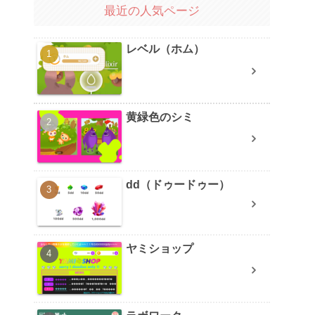
最近の人気ページ
レベル（ホム）
黄緑色のシミ
dd（ドゥードゥー）
ヤミショップ