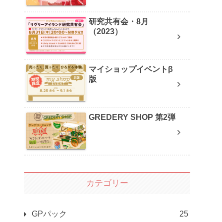
研究共有会・8月
（2023）
マイショップイベントβ
版
GREDERY SHOP 第2弾
カテゴリー
GPパック
25