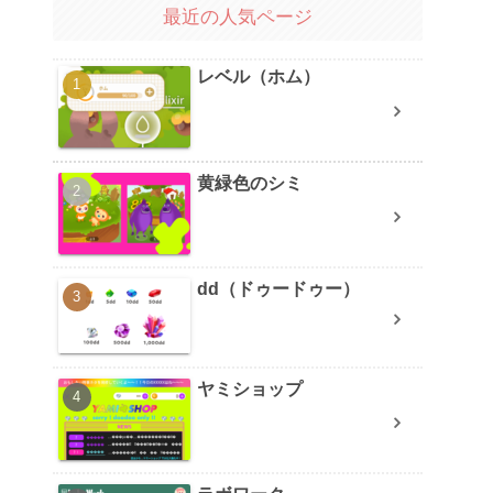
最近の人気ページ
レベル（ホム）
黄緑色のシミ
dd（ドゥードゥー）
ヤミショップ