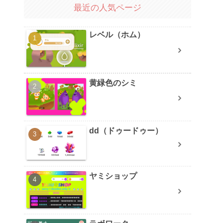
最近の人気ページ
レベル（ホム）
黄緑色のシミ
dd（ドゥードゥー）
ヤミショップ