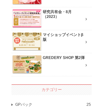
研究共有会・8月
（2023）
マイショップイベントβ
版
GREDERY SHOP 第2弾
カテゴリー
GPパック
25