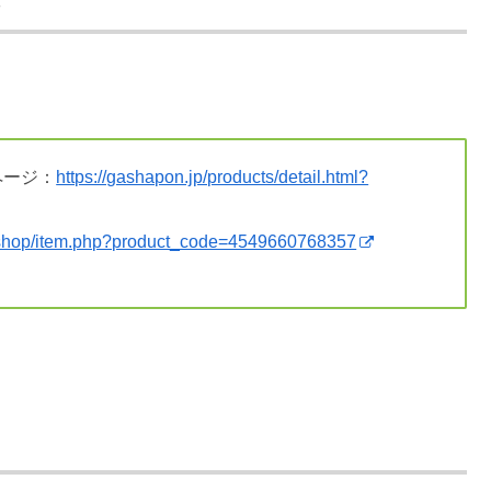
場
ページ：
https://gashapon.jp/products/detail.html?
p/shop/item.php?product_code=4549660768357