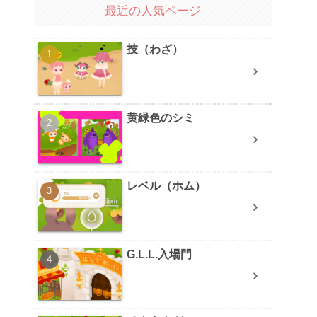
最近の人気ページ
技（わざ）
黄緑色のシミ
レベル（ホム）
G.L.L.入場門