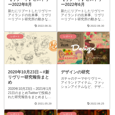
ー2022年8月
ー2022年6月
新たにリブートしたリヴリー
新たにリブートしたリヴリー
アイランドの出来事、リヴリ
アイランドの出来事、リヴリ
ーリブート研究所の動きなど
ーリブート研究所の動きなど
をまとめています。 クラシッ
をまとめています。 クラシッ
2022.08.31
2022.06.30
ク時代についてはコチラの
ク時代についてはコチラの
「ヒストリー」ページへ。
「ヒストリー」ページへ。
20...
20...
レポート
レポート
2020年10月23日～#新
デザインの研究
リヴリー研究報告まと
ガチャのテーマやリヴリー、
め
アイランドアイテム、ファッ
ションアイテムなど、デザイ
2020年10月23日～2021年1月
ンに関する研究についてまと
21日のまとめTwitterで投稿さ
めたページです。リヴリーリ
れた研究報告をまとめまし
ブート研究所の研究員につい
た。ツイート内のハッシュタ
ては...
2021.05.29
2022.06.25
グなど一部省略をしていま
す。誤字の訂...
レポート
レポート