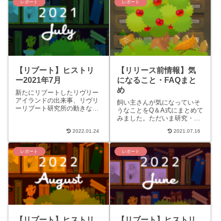
レポート
レポート
【リブート】ヒストリ
【リリース前情報】気
ー2021年7月
になること・FAQまと
め
新たにリブートしたリヴリー
アイランドの出来事、リヴリ
飼い主さんが気になっていそ
ーリブート研究所の動きなど
うなことをQ＆A式にまとめて
をまとめています。 クラシッ
みました。ただいま研究・実
ク時代についてはコチラのペ
験中のためリリース時とは異
ージへ。 2021/07/1...
2022.01.24
2021.07.16
なる場合があります。予めご
了承ください。FAQいつか
ら...
レポート
レポート
【リブート】ヒストリ
【リブート】ヒストリ