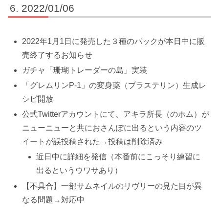
2022/01/06
2022年1月1日に発売した３種のパックが本日中に販
売終了するお知らせ
ガチャ「珊瑚トレーダーの島」実装
「グレムリンP-1」の変身薬（プラステリン）生成レ
シピ開放
公式Twitterアカウントにて、アキラ所長（のホム）が
ニューニューと共におさんぽに出るという内容のツ
イートが誤投稿された→投稿は削除済み
近日中に詳細を発信（本番前にこっそり練習に
出るというウワサあり）
【不具合】一部サムネイルのリヴリーの見た目が異
なる問題→対応中