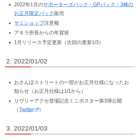
2022年1月の
サポーターズパック・GPパック・3種の
お正月限定パック
販売
ヤミショップ
注意報
アキラ所長からの年賀状
1月リリース予定更新（次回の更新1/3）
2022/01/02
おさんぽストリートの一部がお正月仕様になったお
知らせ（お正月仕様は1/1から）
リヴリーアクセ登場記念ミニポスター第3弾公開
（
Twitter
）
2022/01/03