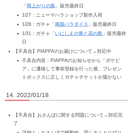
「
雨上がりの島
」販売最終日
1/27：ニューマハラショップ新作入荷
1/28：ガチャ「
南国パラダイス
」販売最終日
1/31：ガチャ「
いにしえの骨と花の島
」販売最終
日
【不具合】PIAPPAのお届けについて→対応中
不具合内容：PIAPPAのお知らせから「ポケピ
ア」に遷移して事前登録を行った後、プレゼン
トボックスに正しくガチャチケットが届かない
2022/01/18
【不具合】おさんぽに関する問題について→対応完
了
詳細１：おさんぽで移動中、同じホムとリヴリ