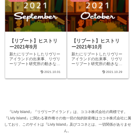
【リブート】ヒストリ
【リブート】ヒストリ
ー2021年9月
ー2021年10月
新たにリブートしたリヴリー
新たにリブートしたリヴリー
アイランドの出来事、リヴリ
アイランドの出来事、リヴリ
ーリブート研究所の動きなど
ーリブート研究所の動きなど
をまとめています。 クラシッ
をまとめています。 クラシッ
2021.10.01
2021.10.29
ク時代についてはコチラのペ
ク時代についてはコチラのペ
ージへ。 2021/09/0...
ージへ。 2021/10/0...
『Livly Island』『リヴリーアイランド』は、ココネ株式会社の商標です。
『Livly Island』に関わる著作権その他一切の知的財産権はココネ株式会社に属
しており、このサイトは『Livly Island』及びココネとは、一切関係がありませ
ん。