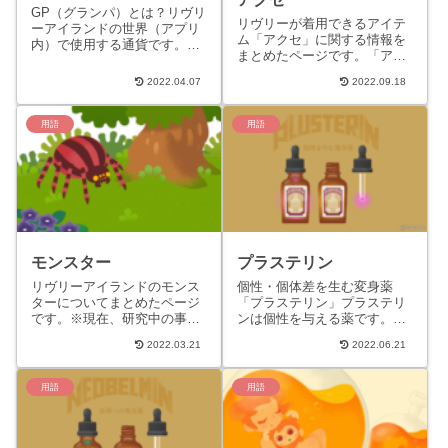
GP（グランパ）とは？リヴリ
リヴリーが着用できるアイテ
ーアイランドの世界（アプリ
ム「アクセ」に関する情報を
内）で使用する通貨です。ラ
まとめたページです。「アク
ボワークなど無償で得られる
セ」について「アクセ」と
ＧＰと課金して得られる有償
2022.04.07
2022.09.18
は、リヴリーの帽子、顔や首
分のＧＰがあります。GPを
周りのアクセサリーなどの、
使...
リヴリ...
用語
用語
モンスター
プラステリン
リヴリーアイランドのモンス
個性・個体差を生む変身薬
ターについてまとめたページ
「プラステリン」プラステリ
です。※現在、研究中の事柄
ンは個性を与える薬です。主
であり内容に変更がある可能
に見た目に差異が生まれま
2022.03.21
2022.06.21
性があります。モンスターに
す。プラステリン使用前も使
ついて モンスターは虫（クモ
用後もリヴリー種は変化せず
や...
で亜種と...
用語
用語