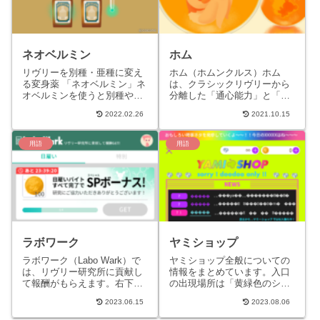
ネオベルミン
ホム
リヴリーを別種・亜種に変え
ホム（ホムンクルス）ホム
る変身薬 「ネオベルミン」ネ
は、クラシックリヴリーから
オベルミンを使うと別種や亜
分離した「通心能力」と「ヒ
種のリヴリーに変身します元
トに関する記憶」から生まれ
2022.02.26
2021.10.15
のリヴリーには戻るには再
ました。飼い主がホムと通心
度、変身薬を使用する必要が
し中に入り動くことができま
あり...
す。ホ...
用語
用語
ラボワーク
ヤミショップ
ラボワーク（Labo Wark）で
ヤミショップ全般についての
は、リヴリー研究所に貢献し
情報をまとめています。入口
て報酬がもらえます。右下の
の出現場所は「黄緑色のシ
メニューアイコン［ ］→［ラ
ミ」ページへ。ヤミショップ
2023.06.15
2023.08.06
ボワーク］から確認できま
商品を販売月ごとにまとめた
す。飼い主たちの間では...
ページは「ショップ」へ。ア