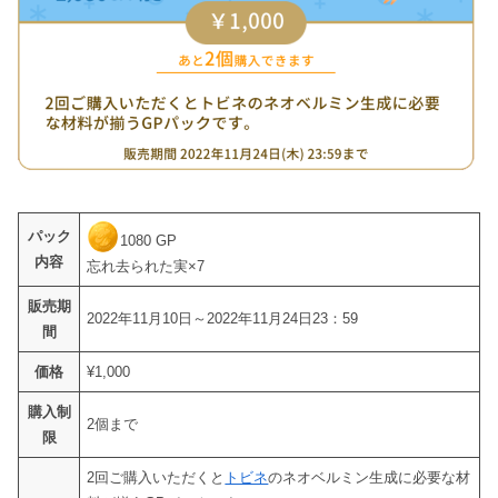
パック
1080 GP
内容
忘れ去られた実×7
販売期
2022年11月10日～2022年11月24日23：59
間
価格
¥1,000
購入制
2個まで
限
2回ご購入いただくと
トビネ
のネオベルミン生成に必要な材