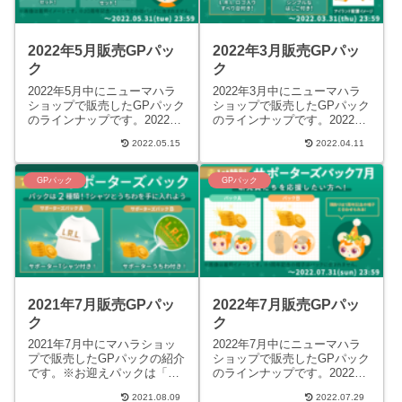
2022年5月販売GPパッ
2022年3月販売GPパッ
ク
ク
2022年5月中にニューマハラ
2022年3月中にニューマハラ
ショップで販売したGPパック
ショップで販売したGPパック
のラインナップです。2022年
のラインナップです。2022年
5月1日販売20th特別サポータ
3月1日販売サポーターズ3月
2022.05.15
2022.04.11
ーズパックA パック内容
パックA アイランドアイテム
490GPG.L...
L.R.L.ロゴ...
GPパック
GPパック
2021年7月販売GPパッ
2022年7月販売GPパッ
ク
ク
2021年7月中にマハラショッ
2022年7月中にニューマハラ
プで販売したGPパックの紹介
ショップで販売したGPパック
です。※お迎えパックは「お
のラインナップです。2022年
迎え権」なので、リヴホムパ
7月1日販売1st特別サポーター
2021.08.09
2022.07.29
ーツは含まれません。また、
ズパックA パック内容