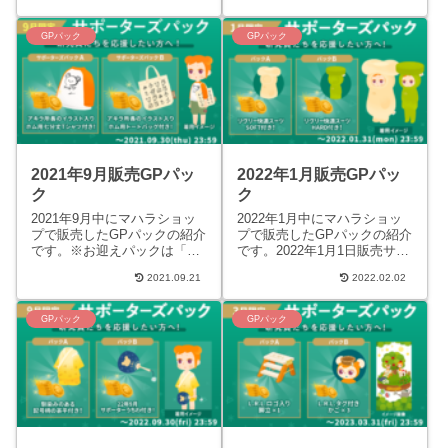
リヴリーリストのように誕...
490GP1周年記...
GPパック
GPパック
2021年9月販売GPパッ
2022年1月販売GPパッ
ク
ク
2021年9月中にマハラショッ
2022年1月中にマハラショッ
プで販売したGPパックの紹介
プで販売したGPパックの紹介
です。※お迎えパックは「お
です。2022年1月1日販売サポ
迎え権」なので、リヴホムパ
ーターズ1月パックA ファッ
2021.09.21
2022.02.02
ーツは含まれません。また、
ションアイテムリヴリー快適
リヴリーリストのように誕...
スーツ・SOFT...
GPパック
GPパック