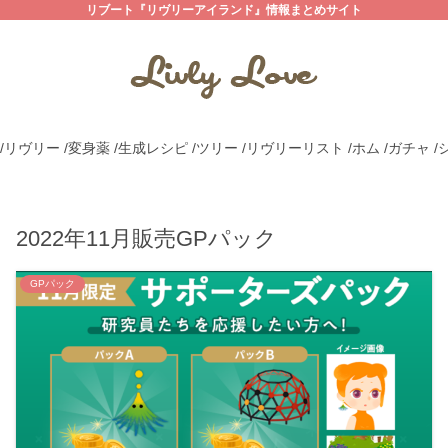
リブート『リヴリーアイランド』情報まとめサイト
/リヴリー
/変身薬
/生成レシピ
/ツリー
/リヴリーリスト
/ホム
/ガチャ
/
2022年11月販売GPパック
GPパック