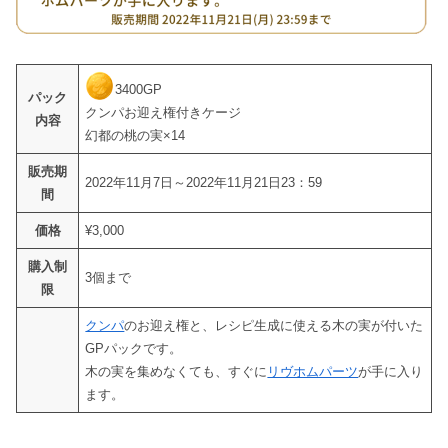
3400GP
パック
クンパお迎え権付きケージ
内容
幻都の桃の実×14
販売期
2022年11月7日～2022年11月21日23：59
間
価格
¥3,000
購入制
3個まで
限
クンパ
のお迎え権と、レシピ生成に使える木の実が付いた
GPパックです。
木の実を集めなくても、すぐに
リヴホムパーツ
が手に入り
ます。