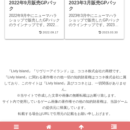
2022年9月販売GPパッ
2023年3月販売GPパッ
ク
ク
2022年9月中にニューマハラ
2023年3月中にニューマハラ
ショップで販売したGPパック
ショップで販売したGPパック
のラインナップです。2022年
のラインナップです。2023年
9月1日販売サポーターズパッ
3月1日販売サポーターズパッ
2022.09.17
2023.03.30
クAパック内容490GP馴染み
クAパック内容480GP「L.R.L.
のある記号柄の...
ロゴ入...
『Livly Island』『リヴリーアイランド』は、ココネ株式会社の商標です。
『Livly Island』に関わる著作権その他一切の知的財産権はココネ株式会社に属
しており、このサイトは『Livly Island』及びココネとは、一切関係がありませ
ん。
※当サイトで作成した文章や画像の無断転載はお断り致します。
サイト内で使用しているゲーム画像の著作権その他の知的財産権は、当該ゲーム
の提供元に帰属しています。
転載する場合はURLで引用元の記載をお願い申し上げます。