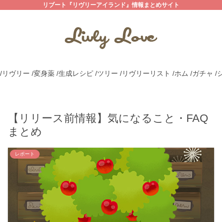
リブート『リヴリーアイランド』情報まとめサイト
/リヴリー
/変身薬
/生成レシピ
/ツリー
/リヴリーリスト
/ホム
/ガチャ
/
【リリース前情報】気になること・FAQ
まとめ
レポート