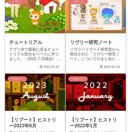
20...
20...
レポート
レポート
チュートリアル
リヴリー研究ノート
アプリ内で最初に見るチュー
リヴリーリブート研究所から
トリアル部分をベースに作り
発信された「リヴリー研究ノ
ました。（2021.7.15現在）パ
ート」についてのまとめたペ
パッと振り返れるようにして
ージです。リヴリー研究ノー
2021.07.23
2022.01.19
みました。※画面の画像は余
ト01リヴリーの生態について
白を詰めたり加工して...
動画タイトルリヴリーアイラ
ン...
レポート
レポート
【リブート】ヒストリ
【リブート】ヒストリ
ー2023年8月
ー2022年1月