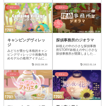
された木が発見された。ドア
「マハラバザール（2023年
は...
7...
ガチャ
ガチャ
キャンピングヴィレッ
探偵事務所のジオラマ
ジ
鉢植えの中の小さな探偵事務
所STORY鉢植えの中に小さな
みどりが豊かな本格的キャン
探偵事務所が開業しました。
ピングヴィレッジ※画像内含
アンティークの家具と緑は静
めモデルの着用アイテムには
かで大人な空気が漂います。
一部ガチャに含まれないもの
のんびりと本日のお客さん
2022.08.30
2022.01.14
があります。STORYリヴリー
を...
たちと一緒にアウトドアを
存...
ガチャ
ガチャ