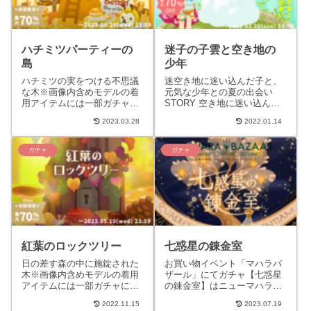
ハチミツパーティーの
迷子の子雲と空き地の
島
少年
ハチミツの実をつける不思議
迷空き地に迷い込んだ子と、
な木※画像内含めモデルの着
元気な少年との夏の出会い
用アイテムには一部ガチャに
STORY 空き地に迷い込んだ
含まれないものがあります。
こどもの雲と、偶然空き地に
2023.03.28
2022.01.14
STORY甘い物の上でよく育
来た少年との夏の出会いの物
ち、ハチミツの実をつける不
語。多くの雑草が生い茂る
思...
空...
ガチャ
ガチャ
紅葉のロックツリー
七惑星の錬金室
日の差す森の中に施錠された
お買い物イベント「マハラバ
木※画像内含めモデルの着用
ザール」にてガチャ【七惑星
アイテムには一部ガチャに含
の錬金室】はニューマハラシ
まれないものがあります。
ョップで販売されるガチャと
2022.11.15
2023.07.19
STORY日の差す森の中に施錠
は異なり、お買い物イベント