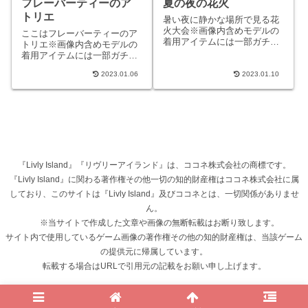
フレーバーティーのア
夏の夜の花火
トリエ
暑い夜に静かな場所で見る花
火大会※画像内含めモデルの
ここはフレーバーティーのア
着用アイテムには一部ガチャ
トリエ※画像内含めモデルの
に含まれないものがありま
着用アイテムには一部ガチャ
す。STORY暑い夏の夜に見る
に含まれないものがありま
花火大会。夜空で咲く色とり
2023.01.06
2023.01.10
す。STORYお花の心地よい香
ど...
りに誘われて行くとそこには
小...
『Livly Island』『リヴリーアイランド』は、ココネ株式会社の商標です。
『Livly Island』に関わる著作権その他一切の知的財産権はココネ株式会社に属
しており、このサイトは『Livly Island』及びココネとは、一切関係がありませ
ん。
※当サイトで作成した文章や画像の無断転載はお断り致します。
サイト内で使用しているゲーム画像の著作権その他の知的財産権は、当該ゲーム
の提供元に帰属しています。
転載する場合はURLで引用元の記載をお願い申し上げます。